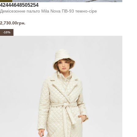
42
44
46
48
50
52
54
Демісезонне пальто Mila Nova ПВ-93 темно-сіре
2,730.00
грн.
-10%