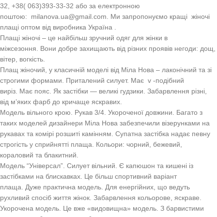
32, +38( 063)393-33-32 або за електронною
поштою:
milanova.ua@gmail.com
. Ми запропонуємо кращі жіночі
плащі оптом від виробника Україна .
Плащі жіночі – це найбільш зручний одяг для жінки в
міжсезоння. Вони добре захищають від різних проявів негоди: дощ,
вітер, вогкість.
Плащ жіночий, у класичній моделі від Міла Нова – лаконічний та зі
строгими формами. Приталений силует. Має
v
-подібний
виріз. Має пояс. Як застібки — великі гудзики. Забарвлення різні,
від м’яких фарб до кричаще яскравих.
Модель вільного крою. Рукав 3/4. Укороченої довжини. Багато з
таких моделей дизайнери Міла Нова забезпечили візерунками на
рукавах та комірі розшиті камінням. Супатна застібка надає певну
строгість у сприйнятті плаща. Кольори: чорний, бежевий,
кораловий та блакитний.
Модель “Універсал”. Силует вільний. Є капюшон та кишені із
застібками на блискавках. Це більш спортивний варіант
плаща. Дуже практична модель. Для енергійних, що ведуть
рухливий спосіб життя жінок. Забарвлення кольорове, яскраве.
Укорочена модель. Це вже «видовищна» модель. З барвистими