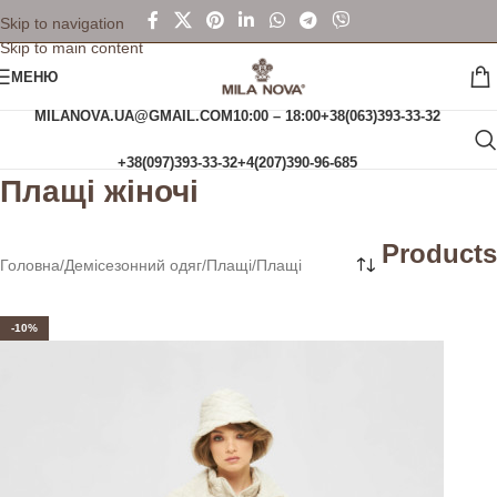
Skip to navigation
Skip to main content
МЕНЮ
MILANOVA.UA@GMAIL.COM
10:00 – 18:00
+38(063)393-33-32
+38(097)393-33-32
+4(207)390-96-685
Плащі жіночі
Products
Головна
Демісезонний одяг
Плащі
Плащі
-10%