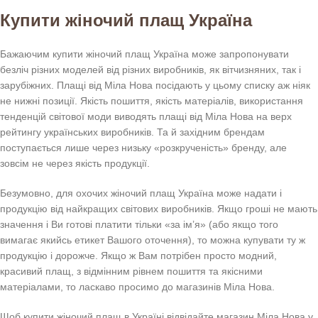
Купити жіночий плащ Україна
Бажаючим купити жіночий плащ Україна може запропонувати
безліч різних моделей від різних виробників, як вітчизняних, так і
зарубіжних. Плащі від Міла Нова посідають у цьому списку аж ніяк
не нижні позиції. Якість пошиття, якість матеріалів, використання
тенденцій світової моди виводять плащі від Міла Нова на верх
рейтингу українських виробників. Та й західним брендам
поступається лише через низьку «розкрученість» бренду, але
зовсім не через якість продукції.
Безумовно, для охочих жіночий плащ Україна може надати і
продукцію від найкращих світових виробників. Якщо гроші не мають
значення і Ви готові платити тільки «за ім’я» (або якщо того
вимагає якийсь етикет Вашого оточення), то можна купувати ту ж
продукцію і дорожче. Якщо ж Вам потрібен просто модний,
красивий плащ, з відмінним рівнем пошиття та якісними
матеріалами, то ласкаво просимо до магазинів Міла Нова.
Щоб купити жіночий плащ в Україні відвідайте магазин Міла Нова у