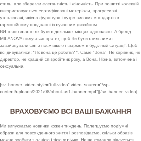
стиль, але зберегли елегантність і жіночність. При пошитті колекцій
використовуються сертифіковані матеріали, прогресивні
утеплювачі, якісна фурнітура і хутро високих стандартів в
гармонійному поєднанні із сучасним дизайном.
ВИ точно знаєте як бути в декількох місцях одночасно. А бренд
MILANOVA піклується про те, щоб Ви були стильними і
завойовували світ з посмішкою і шармом в будь-якій ситуації. Щоб
всі дивувалися: “Як вона це робить? “. Саме “Вона”. Не керівник, не
директор, не кращий співробітник року, а Вона. Ніжна, витончена і
сексуальна.
[sv_banner_video style=”full-video” video_source=”/wp-
content/uploads/2021/08/about-us1-banner.mp4″][/sv_banner_video]
ВРАХОВУЄМО ВСІ ВАШІ БАЖАННЯ
Ми випускаємо новинки кожен тиждень. Полегшуємо подіумні
образи для повсякденного життя і розповідаємо, скільки образів
можна зробити з однією і тією ж річчю. Наша команда піклується