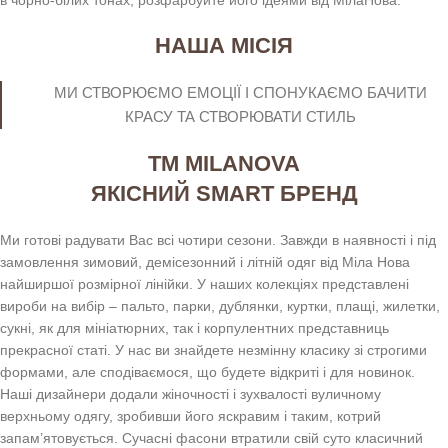
НАША МІСІЯ
МИ СТВОРЮЄМО ЕМОЦІЇ І СПОНУКАЄМО БАЧИТИ
КРАСУ ТА СТВОРЮВАТИ СТИЛЬ
ТМ MILANOVA
ЯКІСНИЙ SMART БРЕНД
Ми готові радувати Вас всі чотири сезони. Завжди в наявності і під
замовлення зимовий, демісезонний і літній одяг від Міла Нова
найширшої розмірної лінійки. У наших колекціях представлені
вироби на вибір – пальто, парки, дублянки, куртки, плащі, жилетки,
сукні, як для мініатюрних, так і корпулентних представниць
прекрасної статі. У нас ви знайдете незмінну класику зі строгими
формами, але сподіваємося, що будете відкриті і для новинок.
Наші дизайнери додали жіночності і зухвалості вуличному
верхньому одягу, зробивши його яскравим і таким, котрий
запам’ятовується. Сучасні фасони втратили свій суто класичний