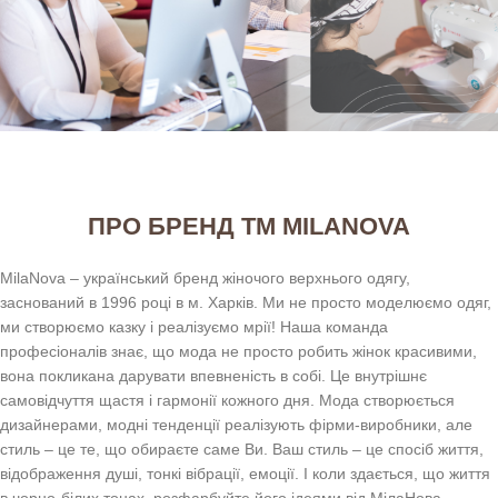
ПРО БРЕНД ТМ MILANOVA
MilaNova – український бренд жіночого верхнього одягу,
заснований в 1996 році в м. Харків. Ми не просто моделюємо одяг,
ми створюємо казку і реалізуємо мрії! Наша команда
професіоналів знає, що мода не просто робить жінок красивими,
вона покликана дарувати впевненість в собі. Це внутрішнє
самовідчуття щастя і гармонії кожного дня. Мода створюється
дизайнерами, модні тенденції реалізують фірми-виробники, але
стиль – це те, що обираєте саме Ви. Ваш стиль – це спосіб життя,
відображення душі, тонкі вібрації, емоції. І коли здається, що життя
в чорно-білих тонах, розфарбуйте його ідеями від МілаНова.