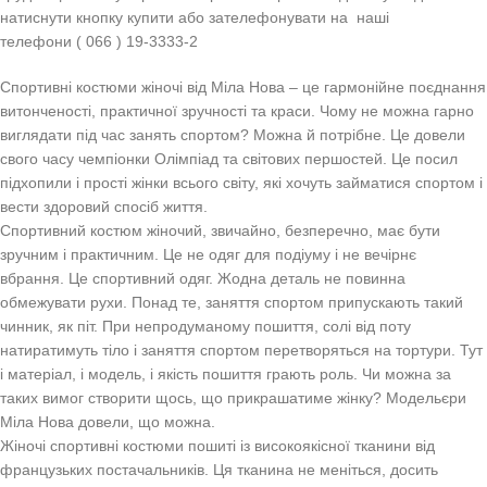
натиснути кнопку купити або зателефонувати на наші
телефони
(
066
)
19-3333-2
Спортивні костюми жіночі від Міла Нова – це гармонійне поєднання
витонченості, практичної зручності та краси. Чому не можна гарно
виглядати під час занять спортом? Можна й потрібне. Це довели
свого часу чемпіонки Олімпіад та світових першостей. Це посил
підхопили і прості жінки всього світу, які хочуть займатися спортом і
вести здоровий спосіб життя.
Спортивний костюм жіночий, звичайно, безперечно, має бути
зручним і практичним. Це не одяг для подіуму і не вечірнє
вбрання. Це спортивний одяг. Жодна деталь не повинна
обмежувати рухи. Понад те, заняття спортом припускають такий
чинник, як піт. При непродуманому пошиття, солі від поту
натиратимуть тіло і заняття спортом перетворяться на тортури. Тут
і матеріал, і модель, і якість пошиття грають роль. Чи можна за
таких вимог створити щось, що прикрашатиме жінку? Модельєри
Міла Нова довели, що можна.
Жіночі спортивні костюми пошиті із високоякісної тканини від
французьких постачальників. Ця тканина не меніться, досить