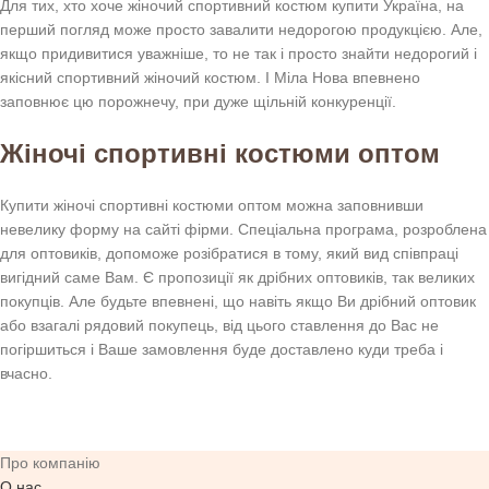
Для тих, хто хоче жіночий спортивний костюм купити Україна, на
перший погляд може просто завалити недорогою продукцією. Але,
якщо придивитися уважніше, то не так і просто знайти недорогий і
якісний спортивний жіночий костюм. І Міла Нова впевнено
заповнює цю порожнечу, при дуже щільній конкуренції.
Жіночі спортивні костюми оптом
Купити жіночі спортивні костюми оптом можна заповнивши
невелику форму на сайті фірми. Спеціальна програма, розроблена
для оптовиків, допоможе розібратися в тому, який вид співпраці
вигідний саме Вам. Є пропозиції як дрібних оптовиків, так великих
покупців. Але будьте впевнені, що навіть якщо Ви дрібний оптовик
або взагалі рядовий покупець, від цього ставлення до Вас не
погіршиться і Ваше замовлення буде доставлено куди треба і
вчасно.
Про компанію
О нас