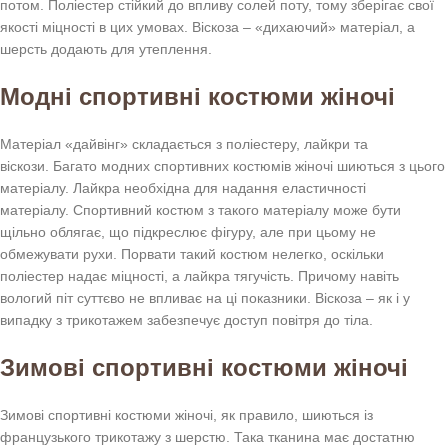
потом. Поліестер стійкий до впливу солей поту, тому зберігає свої
якості міцності в цих умовах. Віскоза – «дихаючий» матеріал, а
шерсть додають для утеплення.
Модні спортивні костюми жіночі
Матеріал «дайвінг» складається з поліестеру, лайкри та
віскози. Багато модних спортивних костюмів жіночі шиються з цього
матеріалу. Лайкра необхідна для надання еластичності
матеріалу. Спортивний костюм з такого матеріалу може бути
щільно облягає, що підкреслює фігуру, але при цьому не
обмежувати рухи. Порвати такий костюм нелегко, оскільки
поліестер надає міцності, а лайкра тягучість. Причому навіть
вологий піт суттєво не впливає на ці показники. Віскоза – як і у
випадку з трикотажем забезпечує доступ повітря до тіла.
Зимові спортивні костюми жіночі
Зимові спортивні костюми жіночі, як правило, шиються із
французького трикотажу з шерстю. Така тканина має достатню