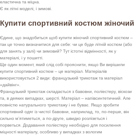
еластична та міцна.
Є як літні моделі, і зимові.
Купити спортивний костюм жіночий
Єдине, що знадобиться щоб купити жіночий спортивний костюм –
так це точно визначитися для себе: чи це буде літній костюм (або
для занять у залі) чи зимовий? Тут істотні відмінності, як у
матеріалі, і у пошитті.
Ще один момент, який слід собі прояснити, якщо Ви вирішили
купити спортивний костюм – це матеріал. Матеріалів
використовується 2 види: французький трикотаж та матеріал
«дайвінг».
Французький трикотаж складається з бавовни, поліестеру, віскози
та, в деяких випадках, шерсті. Матеріал – напівсинтетичний. Але
повністю натурального трикотажу і не буває. Якщо зробити
спортивний одяг із чистої бавовни, наприклад, то, по-перше, він
сильно м’ятиметься, а по-друге, швидко розлізеться і
порветься. Додавання поліестеру необхідно для посилення
міцності матеріалу, особливо у випадках з вологим