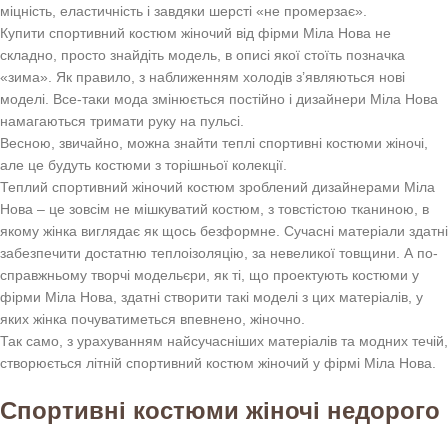
міцність, еластичність і завдяки шерсті «не промерзає».
Купити спортивний костюм жіночий від фірми Міла Нова не
складно, просто знайдіть модель, в описі якої стоїть позначка
«зима». Як правило, з наближенням холодів з’являються нові
моделі. Все-таки мода змінюється постійно і дизайнери Міла Нова
намагаються тримати руку на пульсі.
Весною, звичайно, можна знайти теплі спортивні костюми жіночі,
але це будуть костюми з торішньої колекції.
Теплий спортивний жіночий костюм зроблений дизайнерами Міла
Нова – це зовсім не мішкуватий костюм, з товстістою тканиною, в
якому жінка виглядає як щось безформне. Сучасні матеріали здатні
забезпечити достатню теплоізоляцію, за невеликої товщини. А по-
справжньому творчі модельєри, як ті, що проектують костюми у
фірми Міла Нова, здатні створити такі моделі з цих матеріалів, у
яких жінка почуватиметься впевнено, жіночно.
Так само, з урахуванням найсучасніших матеріалів та модних течій,
створюється літній спортивний костюм жіночий у фірмі Міла Нова.
Спортивні костюми жіночі недорого