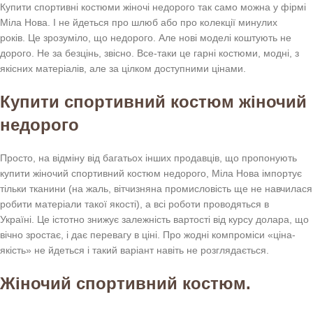
Купити спортивні костюми жіночі недорого так само можна у фірмі
Міла Нова. І не йдеться про шлюб або про колекції минулих
років. Це зрозуміло, що недорого. Але нові моделі коштують не
дорого. Не за безцінь, звісно. Все-таки це гарні костюми, модні, з
якісних матеріалів, але за цілком доступними цінами.
Купити спортивний костюм жіночий
недорого
Просто, на відміну від багатьох інших продавців, що пропонують
купити жіночий спортивний костюм недорого, Міла Нова імпортує
тільки тканини (на жаль, вітчизняна промисловість ще не навчилася
робити матеріали такої якості), а всі роботи проводяться в
Україні. Це істотно знижує залежність вартості від курсу долара, що
вічно зростає, і дає перевагу в ціні. Про жодні компроміси «ціна-
якість» не йдеться і такий варіант навіть не розглядається.
Жіночий спортивний костюм.