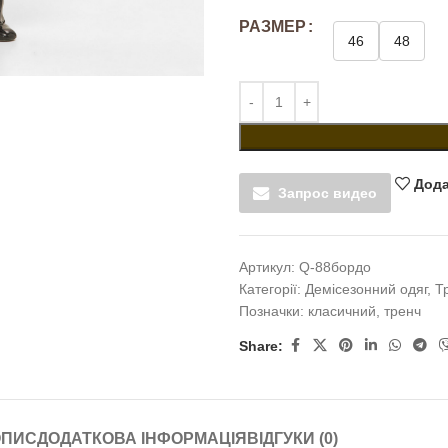
РАЗМЕР
46
48
Дода
Запрос видео
Артикул:
Q-88бордо
Категорії:
Демісезонний одяг
,
Т
Позначки:
класичний
,
тренч
Share:
ОПИС
ДОДАТКОВА ІНФОРМАЦІЯ
ВІДГУКИ (0)