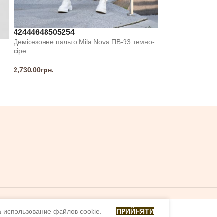
42
44
46
48
50
52
54
Демісезонне пальто Mila Nova ПВ-93 темно-
сіре
2,730.00
грн.
а использование файлов cookie.
ПРИЙНЯТИ