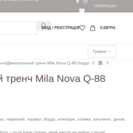
УКРАЇНСЬКА
ВХІД / РЕЄСТРАЦІЯ
0.00
ГРН.
нчі
Демісезонний тренч Mila Nova Q-88 бордо
 тренч Mila Nova Q-88
: червоний, теракот, бордо, електрик, оливка, капучино, денім,
Nova – must have сезону, який ніколи не вийде з моди!