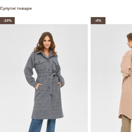
Супутні товари
-24%
-4%