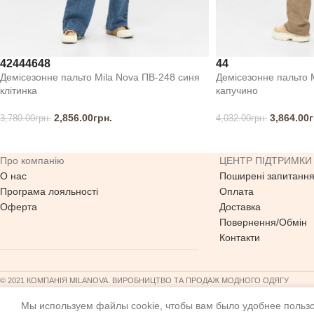
42
44
46
48
44
Демісезонне пальто Mila Nova ПВ-248 синя
Демісезонне пальто 
клітинка
капучино
2,856.00
грн.
3,864.00
г
3,780.00
грн.
4,032.00
грн.
Про компанію
ЦЕНТР ПІДТРИМКИ
О нас
Поширені запитанн
Програма лояльності
Оплата
Оферта
Доставка
Повернення/Обмін
Контакти
© 2021 КОМПАНІЯ MILANOVA. ВИРОБНИЦТВО ТА ПРОДАЖ МОДНОГО ОДЯГУ
Мы используем файлы cookie, чтобы вам было удобнее пользо