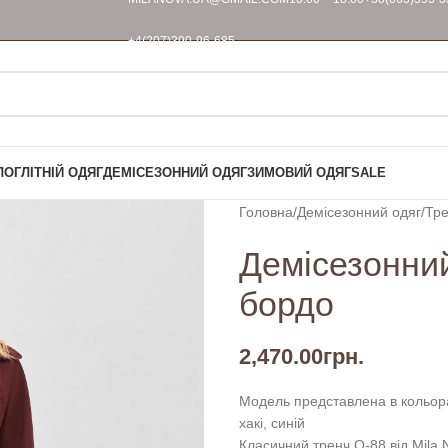
+4(207)390-96-685
ЛОГ
ЛІТНІЙ ОДЯГ
ДЕМІСЕЗОННИЙ ОДЯГ
ЗИМОВИЙ ОДЯГ
SALE
Головна
Демісезонний одяг
Тре
Демісезонний
бордо
2,470.00
грн.
Модель представлена в кольорах
хакі, синій
Класичний тренч Q-88 від Mila 