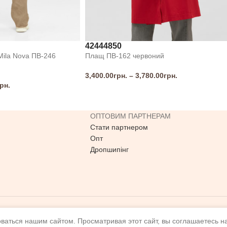
42
44
48
50
Mila Nova ПВ-246
Плащ ПВ-162 червоний
3,400.00
грн.
–
3,780.00
грн.
рн.
ОПТОВИМ ПАРТНЕРАМ
я
Стати партнером
Опт
Дропшипінг
ваться нашим сайтом. Просматривая этот сайт, вы соглашаетесь н