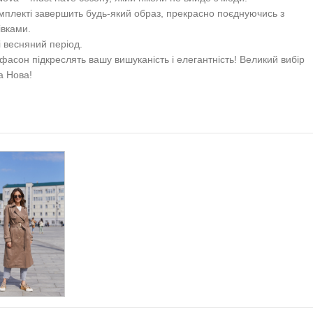
омплекті завершить будь-який образ, прекрасно поєднуючись з
івками.
 весняний період.
 фасон підкреслять вашу вишуканість і елегантність! Великий вибір
а Нова!