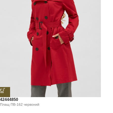
42
44
48
50
Плащ ПВ-162 червоний