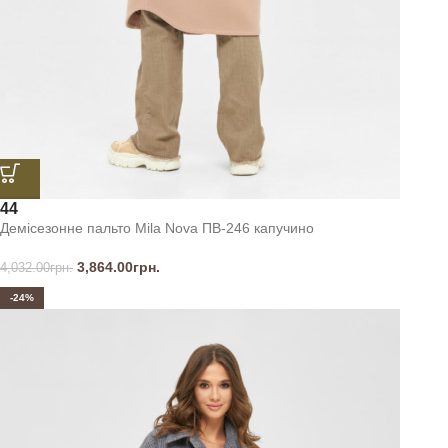
44
Демісезонне пальто Mila Nova ПВ-246 капучино
3,864.00
грн.
4,032.00
грн.
-24%