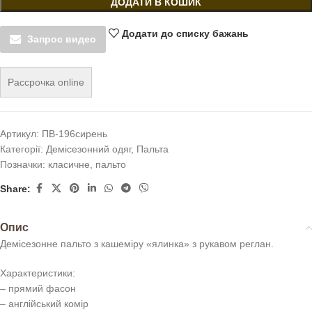
ДОДАТИ В КОШИК
Додати до списку бажань
Запрос видео
Рассрочка online
Артикул:
ПВ-196сирень
Категорії:
Демісезонний одяг
,
Пальта
Позначки:
класичне
,
пальто
Share:
Опис
Демісезонне пальто з кашеміру «ялинка» з рукавом реглан.
Характеристики:
– прямий фасон
– англійський комір