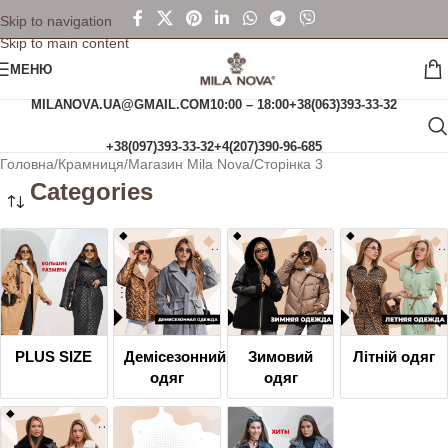
Skip to navigation
Skip to main content
МЕНЮ
MILANOVA.UA@GMAIL.COM
10:00 – 18:00
+38(063)393-33-32
+38(097)393-33-32
+4(207)390-96-685
Головна
Крамниця
Магазин Mila Nova
Сторінка 3
Categories
PLUS SIZE
Демісезонний
Зимовий
Літній одяг
одяг
одяг