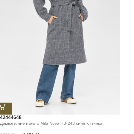
42
44
46
48
Демісезонне пальто Mila Nova ПВ-248 синя клітинка