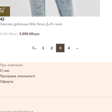
42
Зимова дублянка Mila Nova Д-45 синя
3,990.00
грн.
6,552.00
грн.
←
1
2
3
4
→
Про компанію
О нас
Програма лояльності
Оферта