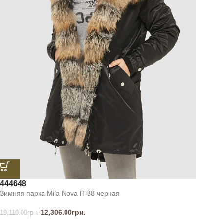
44
46
48
Зимняя парка Mila Nova П-88 черная
12,306.00
грн.
19,110.00
грн.