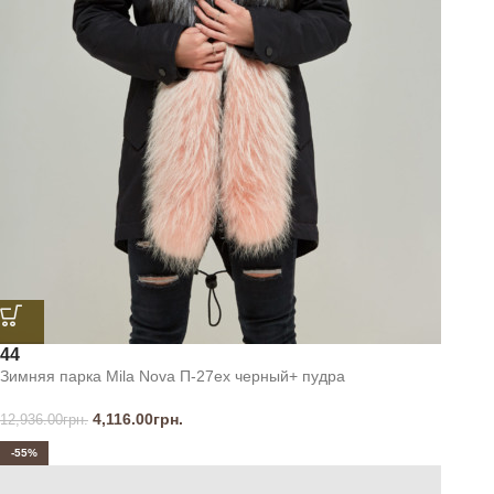
44
Зимняя парка Mila Nova П-27ех черный+ пудра
4,116.00
грн.
12,936.00
грн.
-55%