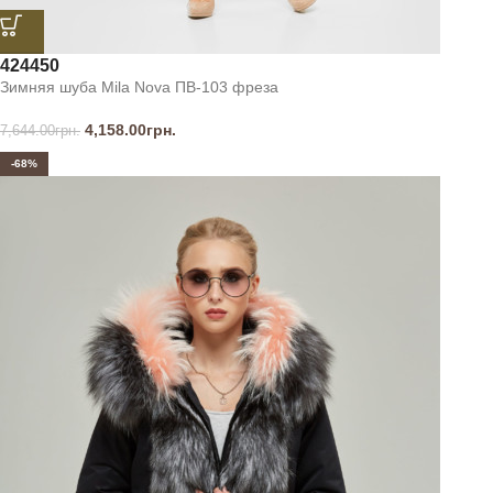
42
44
50
Зимняя шуба Mila Nova ПВ-103 фреза
4,158.00
грн.
7,644.00
грн.
-68%