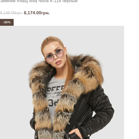
Зимний плащ Mila Nova К-118 черный
6,174.00
грн.
8,148.00
грн.
-36%