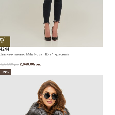
42
44
Зимнее пальто Mila Nova ПВ-74 красный
2,646.00
грн.
4,074.00
грн.
-24%