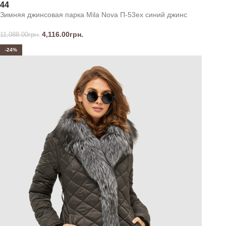
44
Зимняя джинсовая парка Mila Nova П-53ех синий джинс
4,116.00
грн.
11,088.00
грн.
-24%