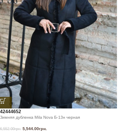
42
44
46
52
Зимняя дубленка Mila Nova Б-13н черная
5,544.00
грн.
6,552.00
грн.