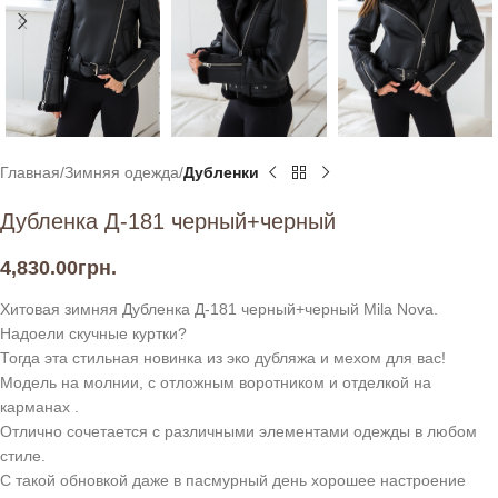
Главная
Зимняя одежда
Дубленки
Дубленка Д-181 черный+черный
4,830.00
грн.
Хитовая зимняя Дубленка Д-181 черный+черный Mila Nova.
Надоели скучные куртки?
Тогда эта стильная новинка из эко дубляжа и мехом для вас!
Модель на молнии, с отложным воротником и отделкой на
карманах .
Отлично сочетается с различными элементами одежды в любом
стиле.
С такой обновкой даже в пасмурный день хорошее настроение