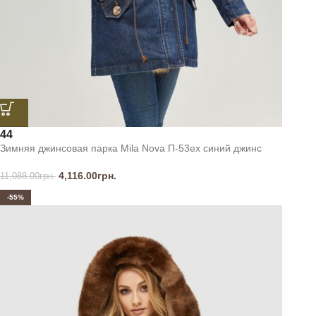
44
Зимняя джинсовая парка Mila Nova П-53ех синий джинс
4,116.00
грн.
11,088.00
грн.
-55%