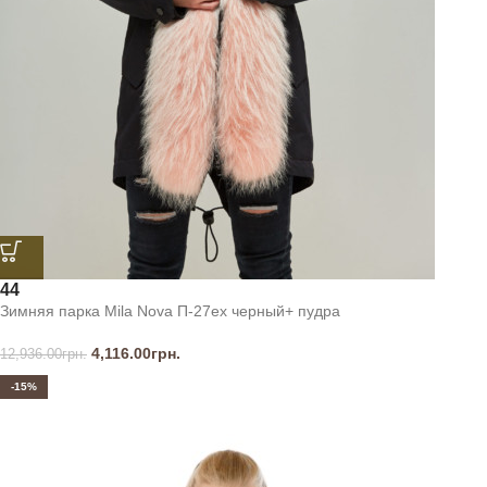
44
Зимняя парка Mila Nova П-27ех черный+ пудра
4,116.00
грн.
12,936.00
грн.
-15%