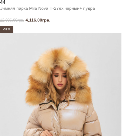
44
Зимняя парка Mila Nova П-27ех черный+ пудра
4,116.00
грн.
12,936.00
грн.
-32%