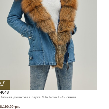
46
48
Зимняя джинсовая парка Mila Nova П-42 синий
8,190.00
грн.