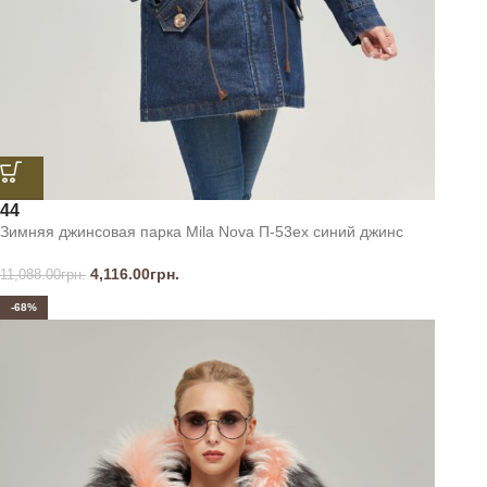
44
Зимняя джинсовая парка Mila Nova П-53ех синий джинс
4,116.00
грн.
11,088.00
грн.
-68%