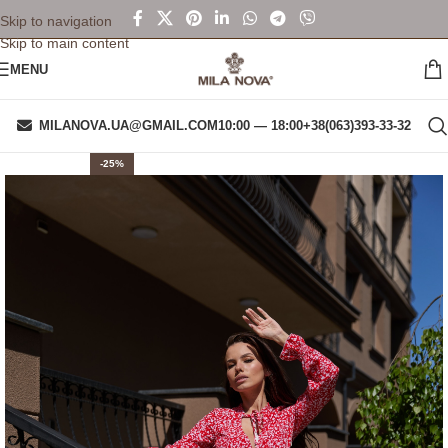
Skip to navigation
Skip to main content
MENU
MILANOVA.UA@GMAIL.COM
10:00 — 18:00
+38(063)393-33-32
-25%