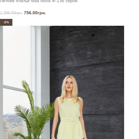
Летнее платье Mila Nova Ф-136 серое
756.00
грн.
1,386.00
грн.
-2%