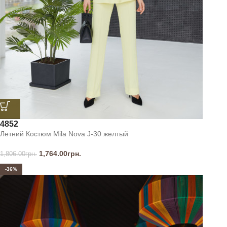
48
52
Летний Костюм Mila Nova J-30 желтый
1,764.00
грн.
1,806.00
грн.
-36%