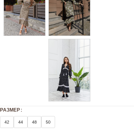
РАЗМЕР
42
44
48
50