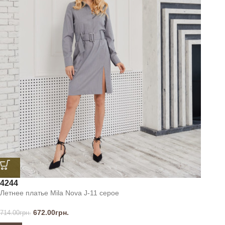
42
44
Летнее платье Mila Nova J-11 серое
672.00
грн.
714.00
грн.