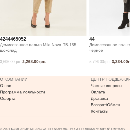
42
44
46
50
52
44
Демисезонное пальто Mila Nova ПВ-155
Демисезонное пальто
шоколад
черное
2,268.00
грн.
3,234.00
г
3,696.00
грн.
5,796.00
грн.
О КОМПАНИИ
ЦЕНТР ПОДДЕРЖК
О нас
Частые вопросы
Программа лояльности
Оплата
Оферта
Доставка
Возврат/Обмен
Контакты
© 2021 КОМПАНИЯ MILANOVA. ПРОИЗВОДСТВО И ПРОДАЖА МОДНОЙ ОДЕЖДЫ