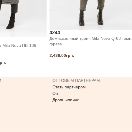
42
44
Демисезонный тренч Mila Nova Q-88 темн
фреза
 Mila Nova ПВ-186
2,436.00
грн.
рн.
И
ОПТОВЫМ ПАРТНЕРАМ
Стать партнером
Опт
Дропшиппинг