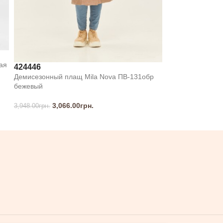
ая
42
44
46
Демисезонный плащ Mila Nova ПВ-131обр
бежевый
3,066.00
грн.
3,948.00
грн.