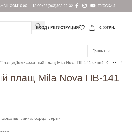
MAIL.COM
10:00 — 18:00
+38(063)393-33-32
РУССКИЙ
ВХОД / РЕГИСТРАЦИЯ
0.00
ГРН.
Плащи
Демисезонный плащ Mila Nova ПВ-141 синий
й плащ Mila Nova ПВ-141
 шоколад, синий, бордо, серый
евки.