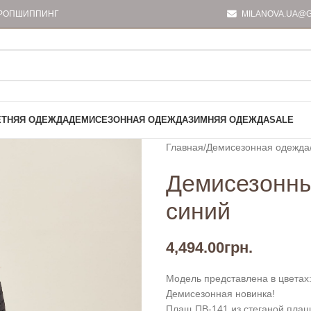
РОПШИППИНГ
MILANOVA.UA@G
ЕТНЯЯ ОДЕЖДА
ДЕМИСЕЗОННАЯ ОДЕЖДА
ЗИМНЯЯ ОДЕЖДА
SALE
Главная
Демисезонная одежда
Демисезонны
синий
4,494.00
грн.
Модель представлена в цветах:
Демисезонная новинка!
Плащ ПВ-141 из стеганой плащ