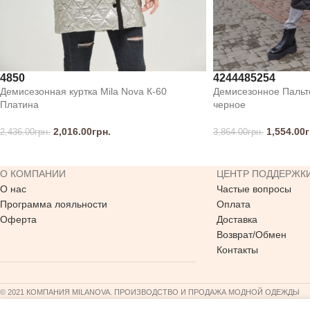
48
50
42
44
48
52
54
Демисезонная куртка Mila Nova К-60
Демисезонное Пальто
Платина
черное
2,016.00
грн.
1,554.00
г
2,436.00
грн.
3,864.00
грн.
О КОМПАНИИ
ЦЕНТР ПОДДЕРЖК
О нас
Частые вопросы
Программа лояльности
Оплата
Оферта
Доставка
Возврат/Обмен
Контакты
© 2021 КОМПАНИЯ MILANOVA. ПРОИЗВОДСТВО И ПРОДАЖА МОДНОЙ ОДЕЖДЫ