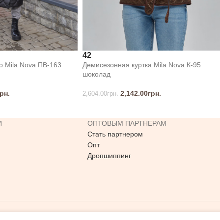
42
 Mila Nova ПВ-163
Демисезонная куртка Mila Nova К-95
шоколад
рн.
2,142.00
грн.
2,604.00
грн.
И
ОПТОВЫМ ПАРТНЕРАМ
Стать партнером
Опт
Дропшиппинг