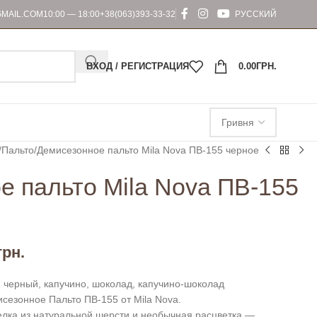
MAIL.COM
10:00 — 18:00
+38(063)393-33-32
РУССКИЙ
ВХОД / РЕГИСТРАЦИЯ
0.00
ГРН.
Пальто
Демисезонное пальто Mila Nova ПВ-155 черное
е пальто Mila Nova ПВ-155
грн.
 черный, капучино, шоколад, капучино-шоколад
сезонное Пальто ПВ-155 от Mila Nova.
елка из натуральной шерсти и необычная расцветка —