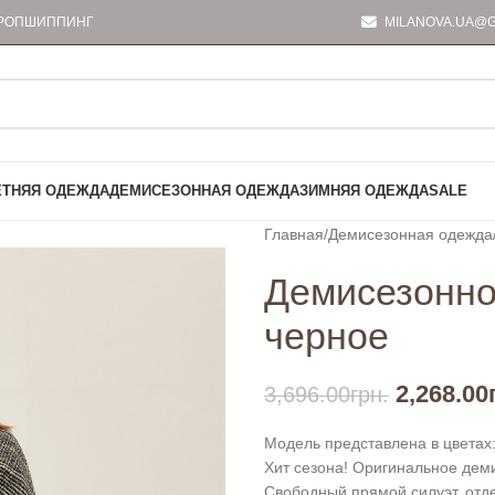
РОПШИППИНГ
MILANOVA.UA@G
ЕТНЯЯ ОДЕЖДА
ДЕМИСЕЗОННАЯ ОДЕЖДА
ЗИМНЯЯ ОДЕЖДА
SALE
Главная
Демисезонная одежда
Демисезонно
черное
2,268.00
3,696.00
грн.
Модель представлена в цветах:
Хит сезона! Оригинальное деми
Свободный прямой силуэт, отд