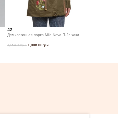
42
Демисезонная парка Mila Nova П-2в хаки
1,008.00
грн.
1,554.00
грн.