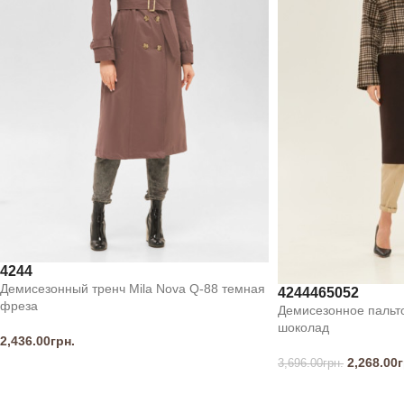
42
44
Демисезонный тренч Mila Nova Q-88 темная
42
44
46
50
52
фреза
Демисезонное пальто
шоколад
2,436.00
грн.
2,268.00
г
3,696.00
грн.