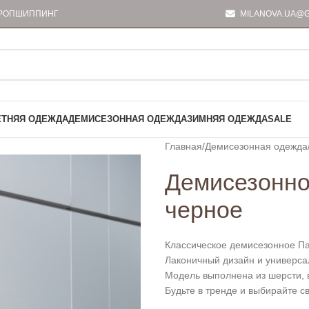
РОПШИППИНГ
MILANOVA.UA@G
ЕТНЯЯ ОДЕЖДА
ДЕМИСЕЗОННАЯ ОДЕЖДА
ЗИМНЯЯ ОДЕЖДА
SALE
Главная
Демисезонная одежда
Демисезонно
черное
Классическое демисезонное Па
Лаконичный дизайн и универса
Модель выполнена из шерсти, в
Будьте в тренде и выбирайте св