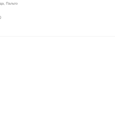
да
,
Пальто