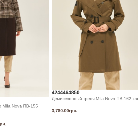
42
44
46
48
50
Демисезонный тренч Mila Nova ПВ-162 ха
 Mila Nova ПВ-155
3,780.00
грн.
рн.