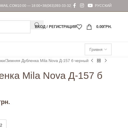
MAIL.COM
10:00 — 18:00
+38(063)393-33-32
РУССКИЙ
ВХОД / РЕГИСТРАЦИЯ
0.00
ГРН.
нки
Зимняя Дубленка Mila Nova Д-157 б черный
нка Mila Nova Д-157 б
грн.
2