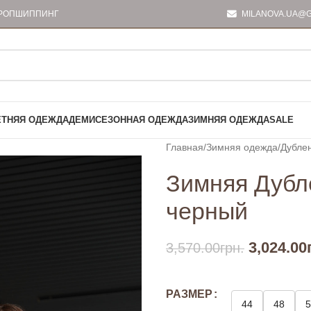
РОПШИППИНГ
MILANOVA.UA@G
ЕТНЯЯ ОДЕЖДА
ДЕМИСЕЗОННАЯ ОДЕЖДА
ЗИМНЯЯ ОДЕЖДА
SALE
Главная
Зимняя одежда
Дубле
Зимняя Дубле
черный
3,024.00
3,570.00
грн.
РАЗМЕР
44
48
5