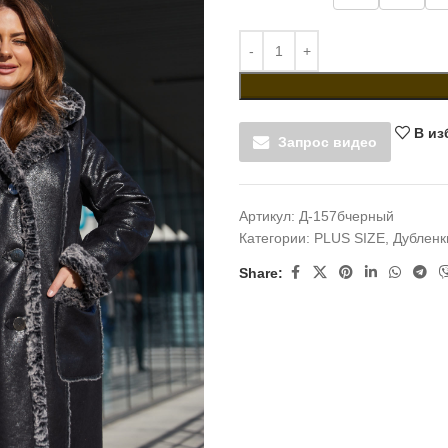
В из
Запрос видео
Артикул:
Д-157бчерный
Категории:
PLUS SIZE
,
Дубленк
Share: