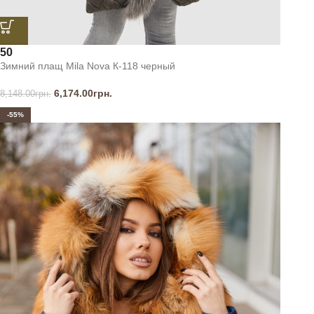
50
Зимний плащ Mila Nova К-118 черный
6,174.00
грн.
8,148.00
грн.
-55%