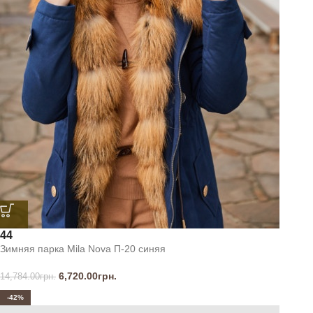
44
Зимняя парка Mila Nova П-20 синяя
6,720.00
грн.
14,784.00
грн.
-42%