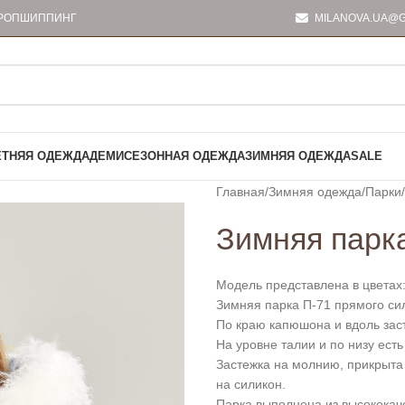
РОПШИППИНГ
MILANOVA.UA@G
ЕТНЯЯ ОДЕЖДА
ДЕМИСЕЗОННАЯ ОДЕЖДА
ЗИМНЯЯ ОДЕЖДА
SALE
Главная
Зимняя одежда
Парки
Зимняя парк
Модель представлена в цветах:
Зимняя парка П-71 прямого си
По краю капюшона и вдоль зас
На уровне талии и по низу ест
Застежка на молнию, прикрыта
на силикон.
Парка выполнена из высококаче