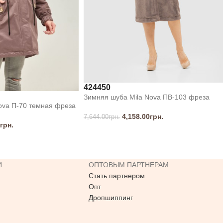
42
44
50
Зимняя шуба Mila Nova ПВ-103 фреза
ova П-70 темная фреза
4,158.00
грн.
7,644.00
грн.
грн.
И
ОПТОВЫМ ПАРТНЕРАМ
Стать партнером
Опт
Дропшиппинг