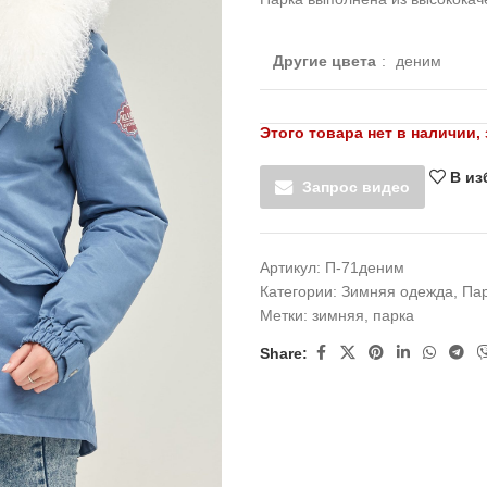
Другие цвета
:
деним
Этого товара нет в наличии, 
В из
Запрос видео
Артикул:
П-71деним
Категории:
Зимняя одежда
,
Па
Метки:
зимняя
,
парка
Share: