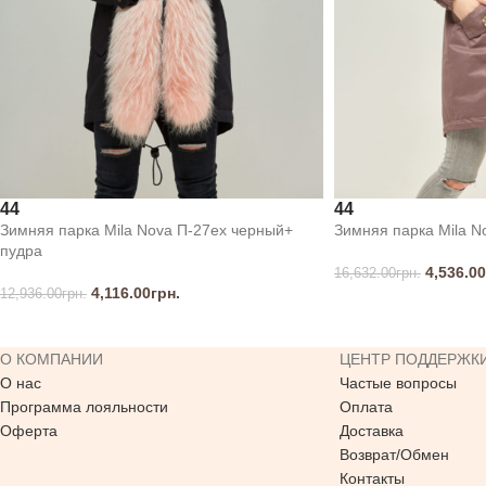
44
44
Зимняя парка Mila Nova П-27ех черный+
Зимняя парка Mila N
пудра
4,536.00
16,632.00
грн.
4,116.00
грн.
12,936.00
грн.
О КОМПАНИИ
ЦЕНТР ПОДДЕРЖК
О нас
Частые вопросы
Программа лояльности
Оплата
Оферта
Доставка
Возврат/Обмен
Контакты