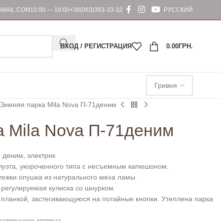
MAIL.COM
10:00 — 18:00
+38(063)393-33-32
РУССКИЙ
ВХОД / РЕГИСТРАЦИЯ
0.00
ГРН.
Зимняя парка Mila Nova П-71деним
а Mila Nova П-71деним
 деним, электрик
луэта, укороченного типа с несъемным капюшоном.
тежки опушка из натурального меха ламы.
ь регулируемая кулиска со шнурком.
 планкой, застегивающуюся на потайные кнопки. Утеплена парка
ственного коттона.