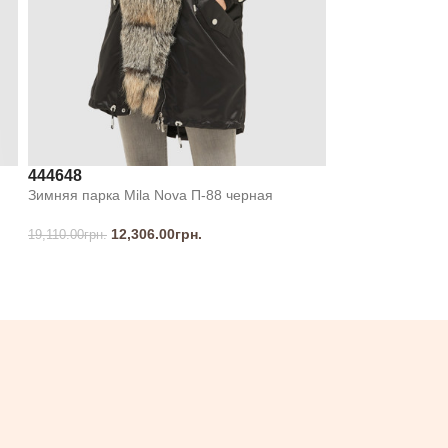
44
46
48
Зимняя парка Mila Nova П-88 черная
12,306.00
грн.
19,110.00
грн.