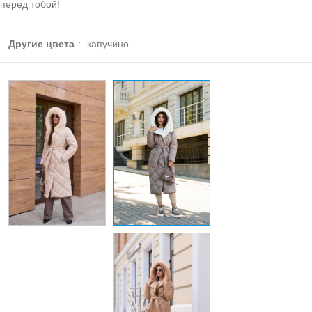
перед тобой!
Другие цвета
:
капучино