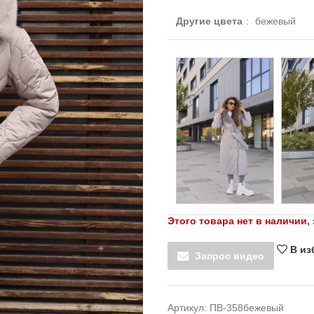
Другие цвета
:
бежевый
Этого товара нет в наличии, 
В из
Запрос видео
Артикул:
ПВ-358бежевый