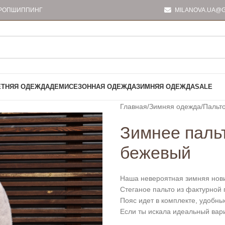
РОПШИППИНГ
MILANOVA.UA@G
ЕТНЯЯ ОДЕЖДА
ДЕМИСЕЗОННАЯ ОДЕЖДА
ЗИМНЯЯ ОДЕЖДА
SALE
Главная
Зимняя одежда
Пальт
Зимнее пальт
бежевый
Наша невероятная зимняя нов
Стеганое пальто из фактурной
Пояс идет в комплекте, удобны
Если ты искала идеальный вар