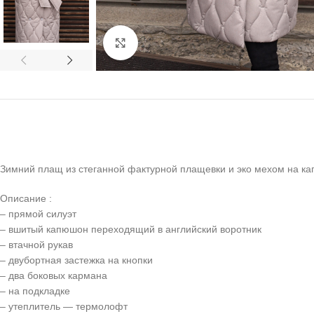
Click to enlarge
Зимний плащ из стеганной фактурной плащевки и эко мехом на к
Описание :
– прямой силуэт
– вшитый капюшон переходящий в английский воротник
– втачной рукав
– двубортная застежка на кнопки
– два боковых кармана
– на подкладке
– утеплитель — термолофт