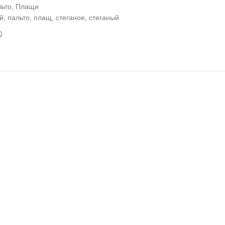
ьто
,
Плащи
й
,
пальто
,
плащ
,
стеганое
,
стеганый