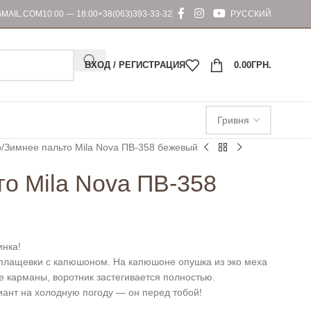
MAIL.COM
10:00 — 18:00
+38(063)393-33-32
РУССКИЙ
ВХОД / РЕГИСТРАЦИЯ
0.00
ГРН.
о
Зимнее пальто Mila Nova ПВ-358 бежевый
о Mila Nova ПВ-358
инка!
 плащевки с капюшоном. На капюшоне опушка из эко меха
е карманы, воротник застегивается полностью.
иант на холодную погоду — он перед тобой!