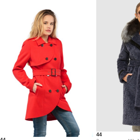
44
44