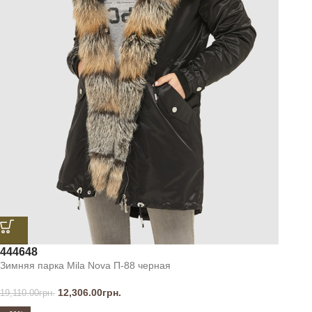
44
46
48
Зимняя парка Mila Nova П-88 черная
12,306.00
грн.
19,110.00
грн.