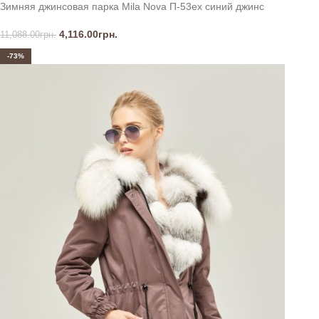
Зимняя джинсовая парка Mila Nova П-53ех синий джинс
4,116.00
грн.
11,088.00
грн.
-73%