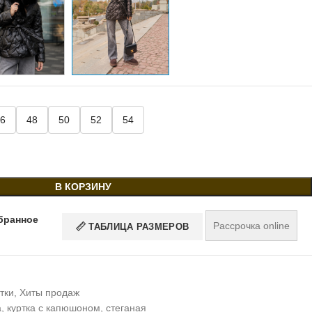
6
48
50
52
54
В КОРЗИНУ
бранное
Рассрочка online
ТАБЛИЦА РАЗМЕРОВ
тки
,
Хиты продаж
а
,
куртка с капюшоном
,
стеганая