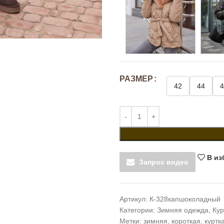
РАЗМЕР
42
44
4
В из
Запрос видео
Артикул:
К-328капшоколадный
Категории:
Зимняя одежда
,
Кур
Метки:
зимняя
,
короткая
,
куртк