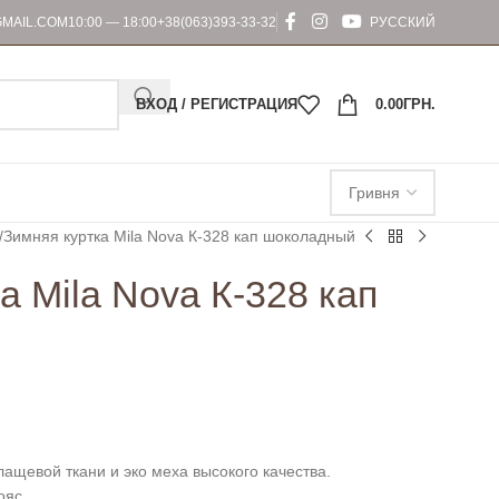
MAIL.COM
10:00 — 18:00
+38(063)393-33-32
РУССКИЙ
ВХОД / РЕГИСТРАЦИЯ
0.00
ГРН.
Зимняя куртка Mila Nova К-328 кап шоколадный
а Mila Nova К-328 кап
лащевой ткани и эко меха высокого качества.
ояс.