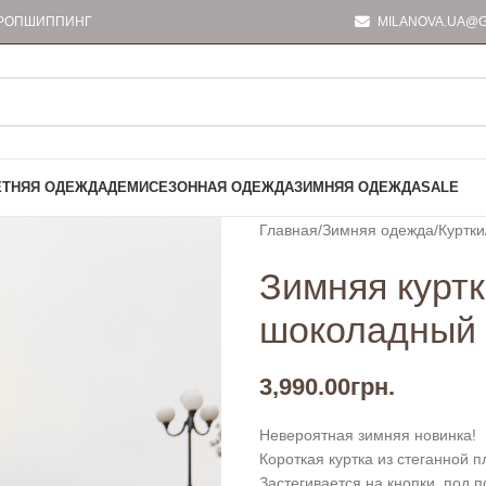
РОПШИППИНГ
MILANOVA.UA@G
ЕТНЯЯ ОДЕЖДА
ДЕМИСЕЗОННАЯ ОДЕЖДА
ЗИМНЯЯ ОДЕЖДА
SALE
Главная
Зимняя одежда
Куртки
Зимняя куртк
шоколадный
3,990.00
грн.
Невероятная зимняя новинка!
Короткая куртка из стеганной п
Застегивается на кнопки, под п