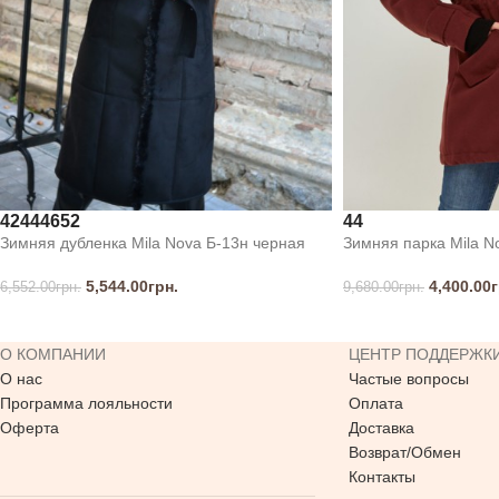
42
44
46
52
44
Зимняя дубленка Mila Nova Б-13н черная
Зимняя парка Mila N
5,544.00
грн.
4,400.00
г
6,552.00
грн.
9,680.00
грн.
О КОМПАНИИ
ЦЕНТР ПОДДЕРЖК
О нас
Частые вопросы
Программа лояльности
Оплата
Оферта
Доставка
Возврат/Обмен
Контакты