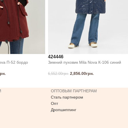
42
44
46
ova П-52 бордо
Зимний пуховик Mila Nova К-106 синий
рн.
2,856.00
грн.
6,552.00
грн.
И
ОПТОВЫМ ПАРТНЕРАМ
Стать партнером
Опт
Дропшиппинг