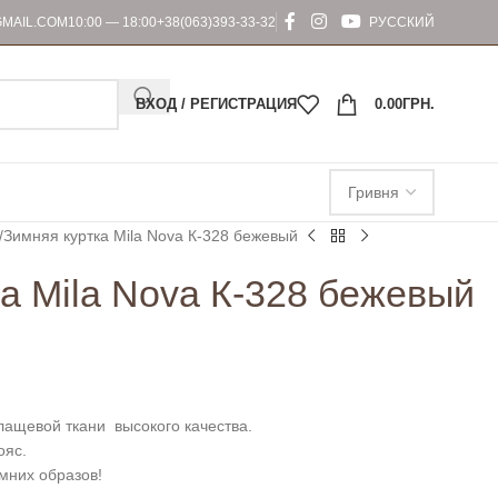
MAIL.COM
10:00 — 18:00
+38(063)393-33-32
РУССКИЙ
ВХОД / РЕГИСТРАЦИЯ
0.00
ГРН.
Зимняя куртка Mila Nova К-328 бежевый
а Mila Nova К-328 бежевый
плащевой ткани высокого качества.
ояс.
мних образов!