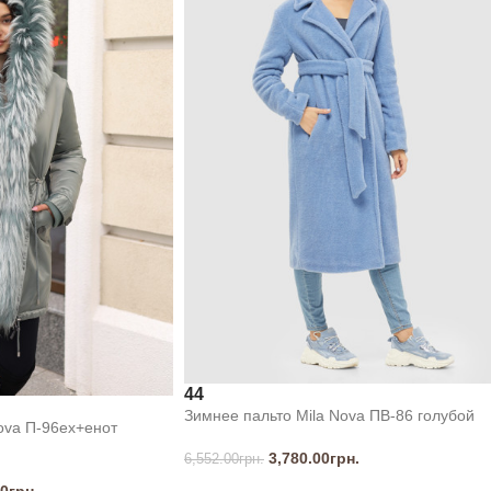
44
Зимнее пальто Mila Nova ПВ-86 голубой
ova П-96ех+енот
3,780.00
грн.
6,552.00
грн.