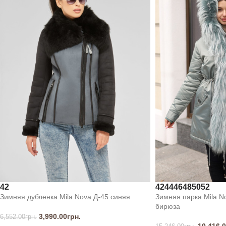
42
42
44
46
48
50
52
Зимняя дубленка Mila Nova Д-45 синяя
Зимняя парка Mila N
бирюза
3,990.00
грн.
6,552.00
грн.