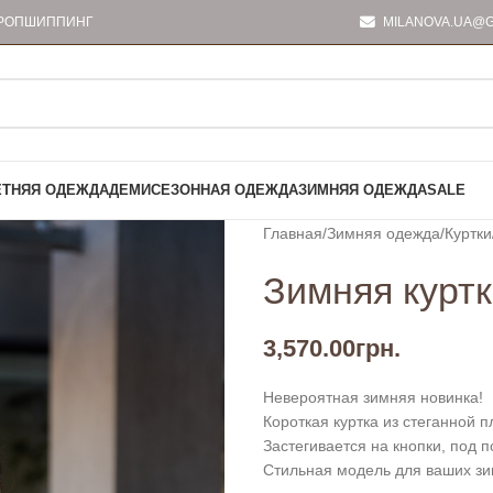
РОПШИППИНГ
MILANOVA.UA@G
ЕТНЯЯ ОДЕЖДА
ДЕМИСЕЗОННАЯ ОДЕЖДА
ЗИМНЯЯ ОДЕЖДА
SALE
Главная
Зимняя одежда
Куртки
Зимняя куртк
3,570.00
грн.
Невероятная зимняя новинка!
Короткая куртка из стеганной 
Застегивается на кнопки, под п
Стильная модель для ваших зи