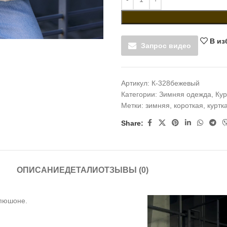
В из
Запрос видео
Артикул:
К-328бежевый
Категории:
Зимняя одежда
,
Кур
Метки:
зимняя
,
короткая
,
куртк
Share:
ОПИСАНИЕ
ДЕТАЛИ
ОТЗЫВЫ (0)
апюшоне.