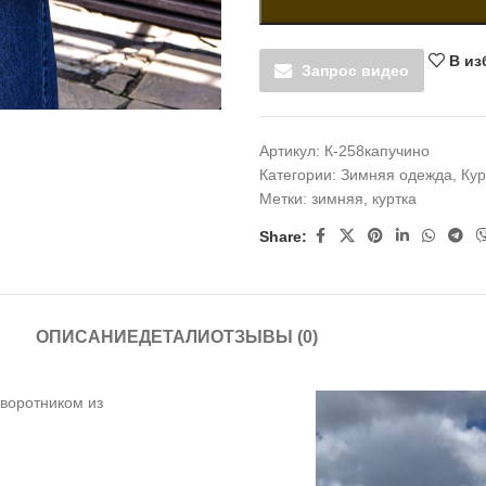
В из
Запрос видео
Артикул:
К-258капучино
Категории:
Зимняя одежда
,
Кур
Метки:
зимняя
,
куртка
Share:
ОПИСАНИЕ
ДЕТАЛИ
ОТЗЫВЫ (0)
 воротником из