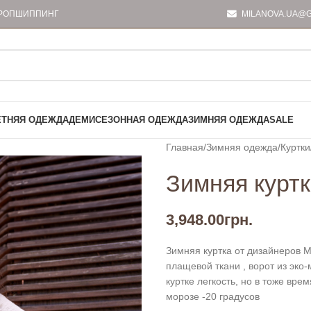
РОПШИППИНГ
MILANOVA.UA@G
ЕТНЯЯ ОДЕЖДА
ДЕМИСЕЗОННАЯ ОДЕЖДА
ЗИМНЯЯ ОДЕЖДА
SALE
Главная
Зимняя одежда
Куртки
Зимняя куртк
3,948.00
грн.
Зимняя куртка от дизайнеров M
плащевой ткани , ворот из эко-
куртке легкость, но в тоже вре
морозе -20 градусов