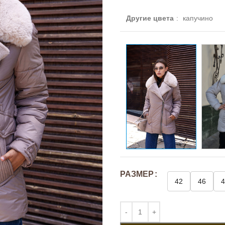
Другие цвета
:
капучино
РАЗМЕР
42
46
4