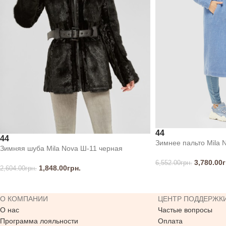
44
44
Зимнее пальто Mila 
Зимняя шуба Mila Nova Ш-11 черная
3,780.00
г
6,552.00
грн.
1,848.00
грн.
2,604.00
грн.
О КОМПАНИИ
ЦЕНТР ПОДДЕРЖК
О нас
Частые вопросы
Программа лояльности
Оплата