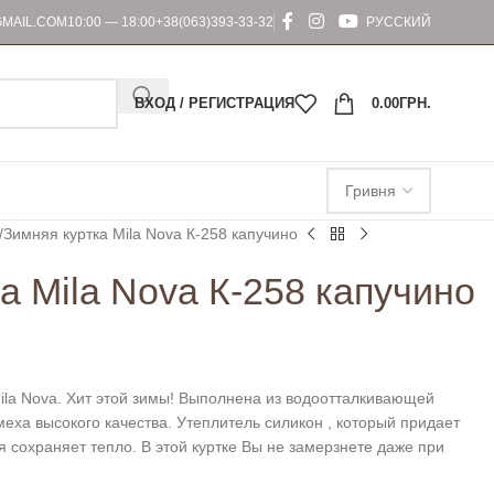
MAIL.COM
10:00 — 18:00
+38(063)393-33-32
РУССКИЙ
ВХОД / РЕГИСТРАЦИЯ
0.00
ГРН.
Зимняя куртка Mila Nova К-258 капучино
а Mila Nova К-258 капучино
ila Nova. Хит этой зимы! Выполнена из водоотталкивающей
меха высокого качества. Утеплитель силикон , который придает
мя сохраняет тепло. В этой куртке Вы не замерзнете даже при