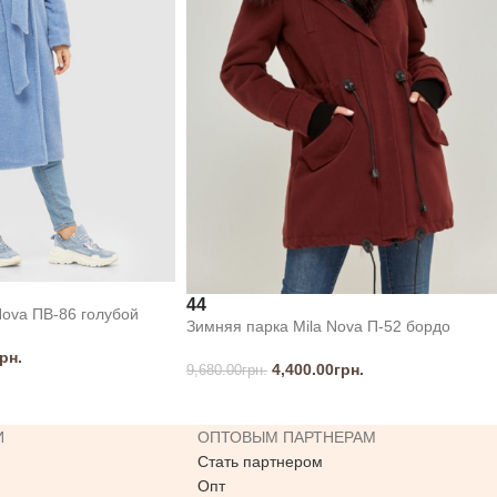
44
Nova ПВ-86 голубой
Зимняя парка Mila Nova П-52 бордо
рн.
4,400.00
грн.
9,680.00
грн.
И
ОПТОВЫМ ПАРТНЕРАМ
Стать партнером
Опт