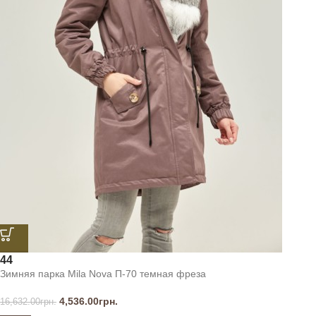
44
Зимняя парка Mila Nova П-70 темная фреза
4,536.00
грн.
16,632.00
грн.