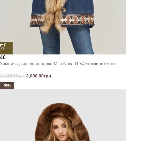
46
Зимняя джинсовая парка Mila Nova П-54ех джинс+енот
3,696.00
грн.
11,088.00
грн.
-55%