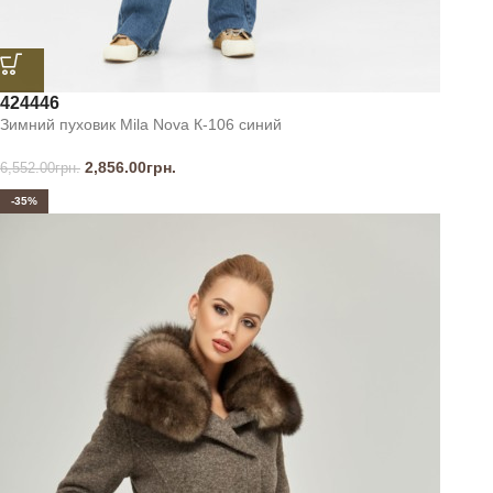
42
44
46
Зимний пуховик Mila Nova К-106 синий
2,856.00
грн.
6,552.00
грн.
-35%