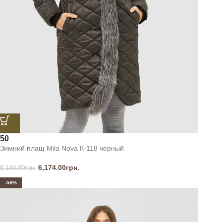
50
Зимний плащ Mila Nova К-118 черный
6,174.00
грн.
8,148.00
грн.
-56%