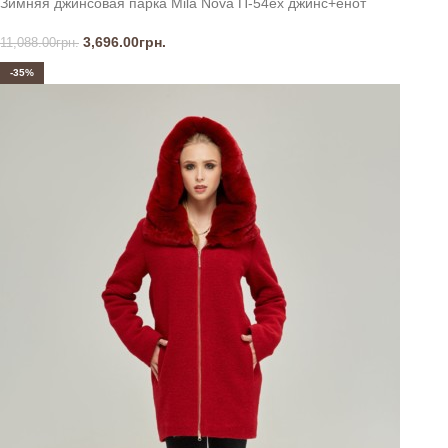
Зимняя джинсовая парка Mila Nova П-54ех джинс+енот
3,696.00
грн.
11,088.00
грн.
-35%