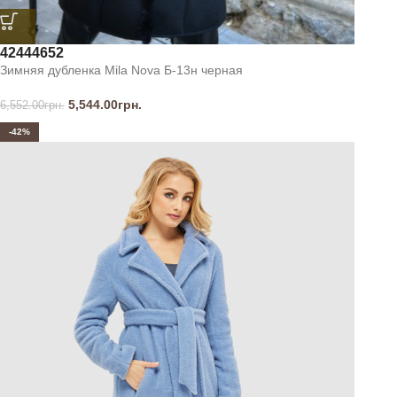
42
44
46
52
Зимняя дубленка Mila Nova Б-13н черная
5,544.00
грн.
6,552.00
грн.
-42%