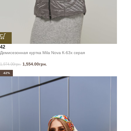
42
Демисезонная куртка Mila Nova К-63х серая
1,554.00
грн.
1,974.00
грн.
-62%