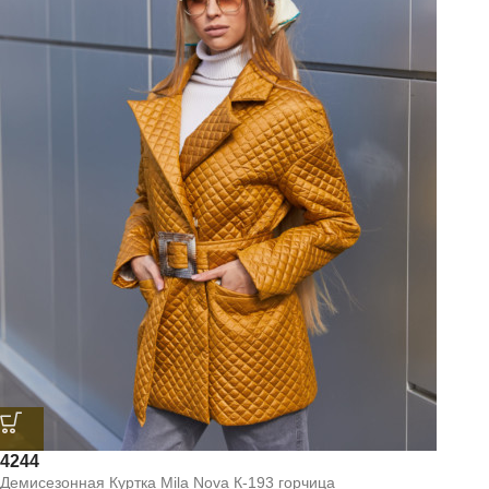
42
44
Демисезонная Куртка Mila Nova К-193 горчица