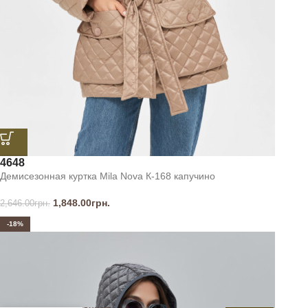
46
48
Демисезонная куртка Mila Nova К-168 капучино
1,848.00
грн.
2,646.00
грн.
-18%