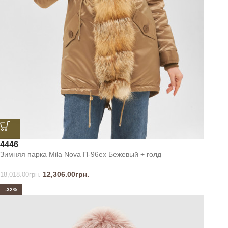
44
46
Зимняя парка Mila Nova П-96ех Бежевый + голд
12,306.00
грн.
18,018.00
грн.
-32%