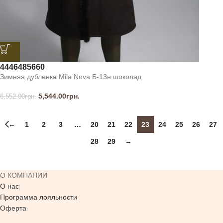
44
46
48
56
60
Зимняя дубленка Mila Nova Б-13н шоколад
5,544.00
грн.
6,552.00
грн.
←
1
2
3
…
20
21
22
23
24
25
26
27
28
29
→
О КОМПАНИИ
О нас
Программа лояльности
Оферта