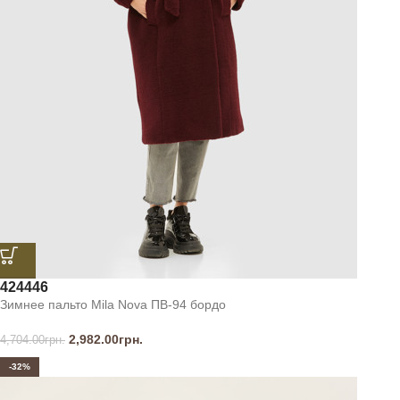
42
44
46
Зимнее пальто Mila Nova ПВ-94 бордо
2,982.00
грн.
4,704.00
грн.
-32%