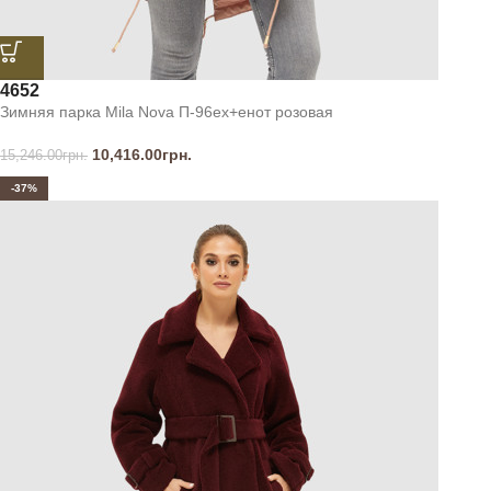
46
52
Зимняя парка Mila Nova П-96ех+енот розовая
10,416.00
грн.
15,246.00
грн.
-37%