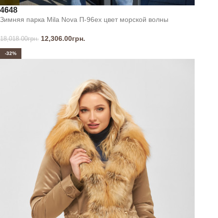
46
48
Зимняя парка Mila Nova П-96ех цвет морской волны
12,306.00
грн.
18,018.00
грн.
-32%