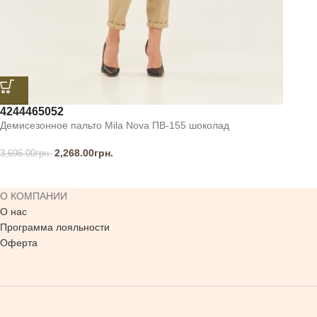
42
44
46
50
52
Демисезонное пальто Mila Nova ПВ-155 шоколад
2,268.00
грн.
3,696.00
грн.
О КОМПАНИИ
О нас
Программа лояльности
Оферта