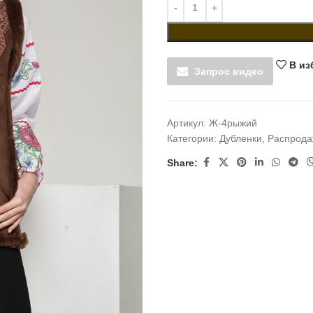
В из
Запрос видео
Артикул:
Ж-4рыжий
Категории:
Дубленки
,
Распрода
Share: