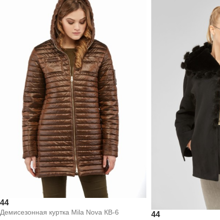
44
Демисезонная куртка Mila Nova КВ-6
44