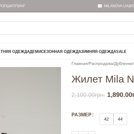
РОПШИППИНГ
MILANOVA.UA@G
ЕТНЯЯ ОДЕЖДА
ДЕМИСЕЗОННАЯ ОДЕЖДА
ЗИМНЯЯ ОДЕЖДА
SALE
Главная
Распродажа
Дубленки
Жилет Mila 
1,890.00
2,100.00
грн.
РАЗМЕР
42
44