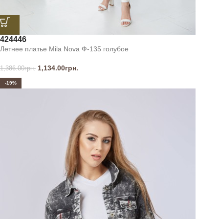
42
44
46
Летнее платье Mila Nova Ф-135 голубое
1,134.00
грн.
1,386.00
грн.
-19%