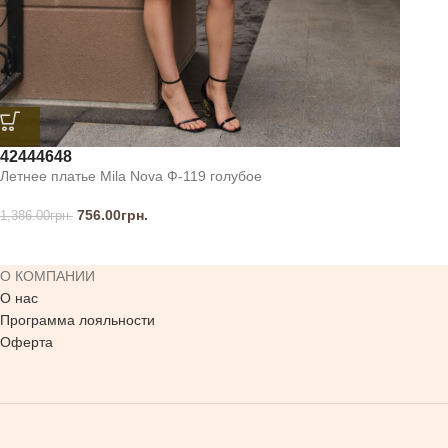
42
44
46
48
Летнее платье Mila Nova Ф-119 голубое
756.00
грн.
1,386.00
грн.
О КОМПАНИИ
О нас
Программа лояльности
Оферта