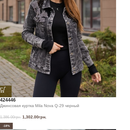
42
44
46
Джинсовая куртка Mila Nova Q-29 черный
1,302.00
грн.
1,386.00
грн.
-18%