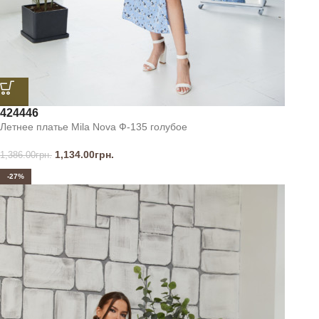
42
44
46
Летнее платье Mila Nova Ф-135 голубое
1,134.00
грн.
1,386.00
грн.
-27%