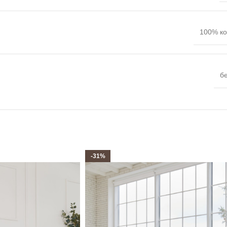
100% ко
б
-31%