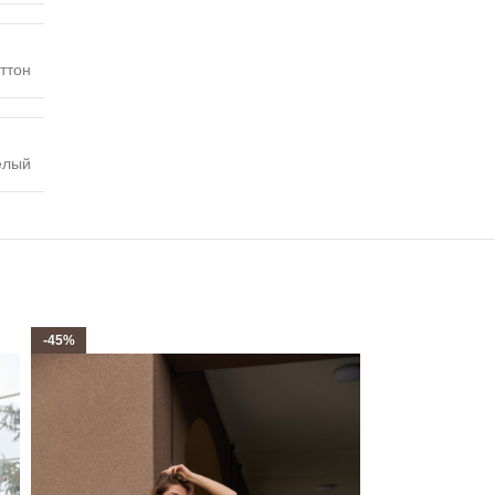
ттон
елый
-45%