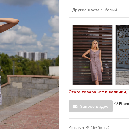
Другие цвета
:
белый
Этого товара нет в наличии, 
В из
Запрос видео
Артикул:
Ф-156белый