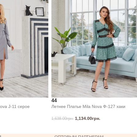
44
ova J-11 серое
Летнее Платье Mila Nova Ф-127 хаки
1,134.00
грн.
1,638.00
грн.