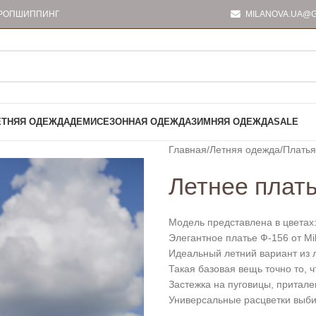
РОПШИППИНГ
MILANOVA.UA@G
ЕТНЯЯ ОДЕЖДА
ДЕМИСЕЗОННАЯ ОДЕЖДА
ЗИМНЯЯ ОДЕЖДА
SALE
Главная
Летняя одежда
Платья
Летнее плать
Модель представлена в цветах:
Элегантное платье Ф-156 от Mi
Идеальный летний вариант из 
Такая базовая вещь точно то, ч
Застежка на пуговицы, притале
Универсальные расцветки выбир