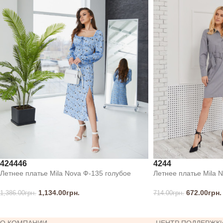
42
44
46
42
44
Летнее платье Mila Nova Ф-135 голубое
Летнее платье Mila N
1,134.00
грн.
672.00
грн.
1,386.00
грн.
714.00
грн.