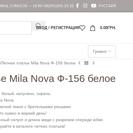
MAIL.COM
10:00 — 18:00
+38(063)393-33-32
РУССКИЙ
ВХОД / РЕГИСТРАЦИЯ
0.00
ГРН.
Летнее платье Mila Nova Ф-156 белое
е Mila Nova Ф-156 белое
 белый, капучино, сирень.
la Nova.
легкой ткани с бретельками рюшами.
то нужно в жаркий день!
нный силуэт и длина миди с разрезом спереди юбки.
айте в каталоге летних платьев!