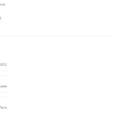
тья
2021
ошва
Лето