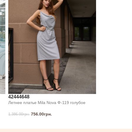
42
44
46
48
Летнее платье Mila Nova Ф-119 голубое
756.00
грн.
1,386.00
грн.