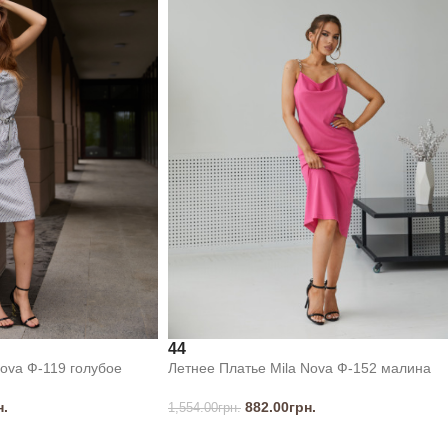
44
Nova Ф-119 голубое
Летнее Платье Mila Nova Ф-152 малина
н.
882.00
грн.
1,554.00
грн.