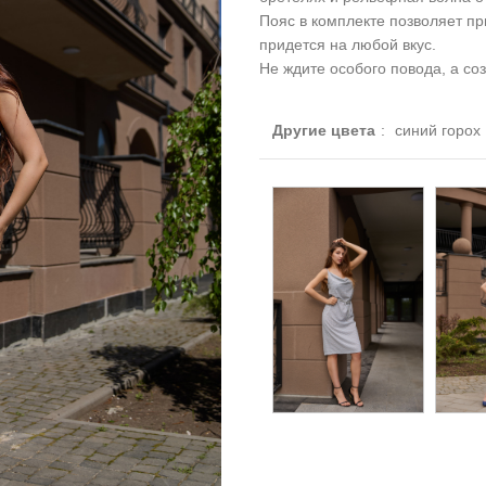
Пояс в комплекте позволяет п
придется на любой вкус.
Не ждите особого повода, а соз
Другие цвета
:
синий горох