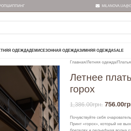
РОПШИППИНГ
MILANOVA.UA@G
ЕТНЯЯ ОДЕЖДА
ДЕМИСЕЗОННАЯ ОДЕЖДА
ЗИМНЯЯ ОДЕЖДА
SALE
Главная
Летняя одежда
Платья
Летнее плать
горох
756.00
гр
1,386.00
грн.
Почувствуйте себя очарователь
Принт «горох», который не вых
бретелях и рельефная волна от