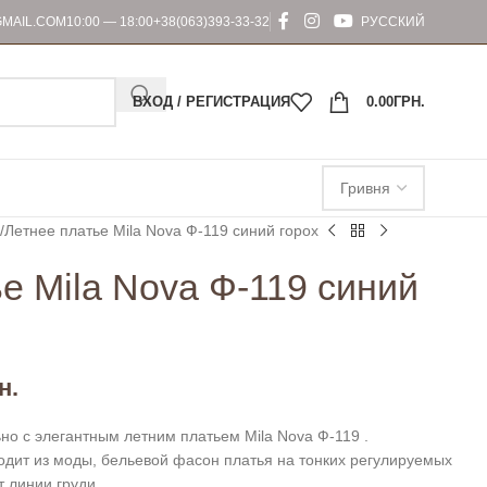
MAIL.COM
10:00 — 18:00
+38(063)393-33-32
РУССКИЙ
ВХОД / РЕГИСТРАЦИЯ
0.00
ГРН.
Летнее платье Mila Nova Ф-119 синий горох
е Mila Nova Ф-119 синий
н.
но с элегантным летним платьем Mila Nova Ф-119 .
одит из моды, бельевой фасон платья на тонких регулируемых
 линии груди.