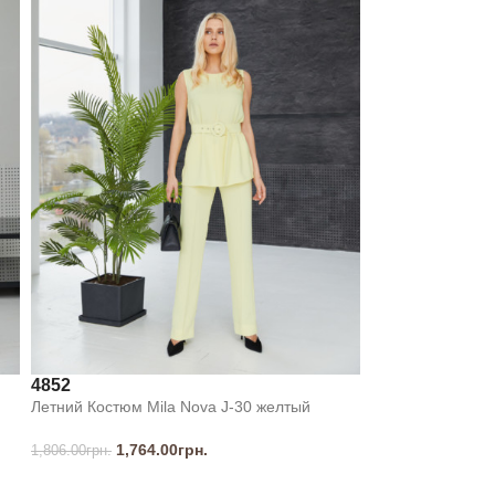
48
52
Летний Костюм Mila Nova J-30 желтый
1,764.00
грн.
1,806.00
грн.