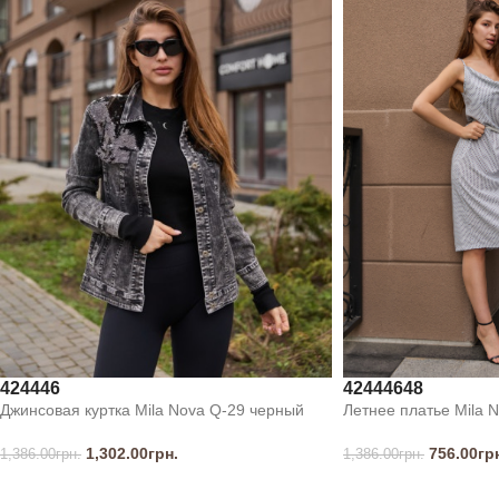
42
44
46
48
42
44
46
Летнее платье Mila 
Джинсовая куртка Mila Nova Q-29 черный
756.00
гр
1,302.00
грн.
1,386.00
грн.
1,386.00
грн.