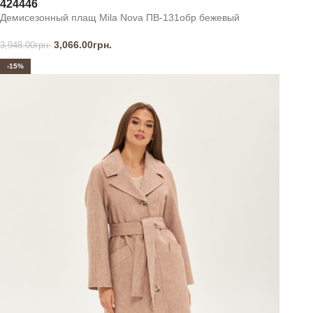
42
44
46
Демисезонный плащ Mila Nova ПВ-131обр бежевый
3,066.00
грн.
3,948.00
грн.
-15%