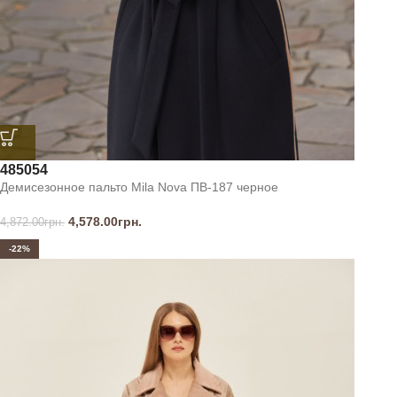
48
50
54
Демисезонное пальто Mila Nova ПВ-187 черное
4,578.00
грн.
4,872.00
грн.
-22%