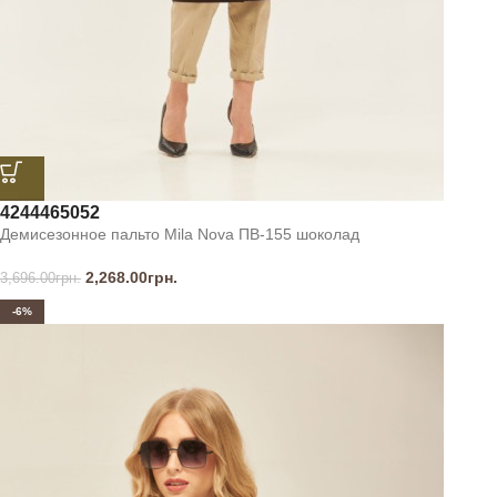
42
44
46
50
52
Демисезонное пальто Mila Nova ПВ-155 шоколад
2,268.00
грн.
3,696.00
грн.
-6%