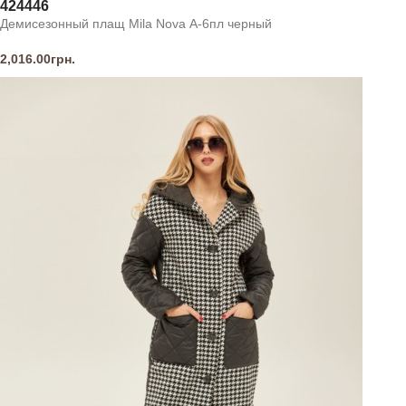
42
44
46
Демисезонный плащ Mila Nova А-6пл черный
2,016.00
грн.