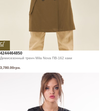
42
44
46
48
50
Демисезонный тренч Mila Nova ПВ-162 хаки
3,780.00
грн.