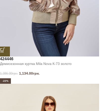
42
44
46
Демисезонная куртка Mila Nova К-73 золото
1,134.00
грн.
1,386.00
грн.
-22%