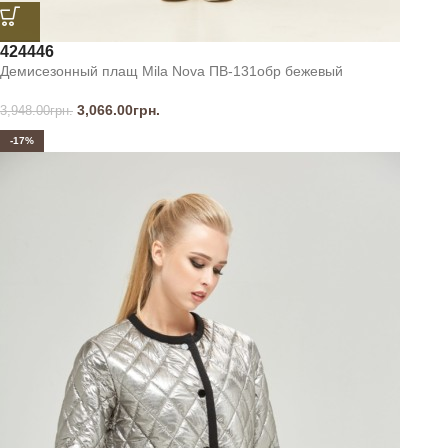
42
44
46
Демисезонный плащ Mila Nova ПВ-131обр бежевый
3,066.00
грн.
3,948.00
грн.
-17%