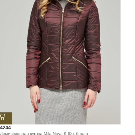
42
44
Демисезонная куртка Mila Nova К-63х бордо