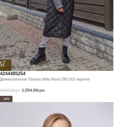
42
44
48
52
54
Демисезонное Пальто Mila Nova ПВ-163 черное
1,554.00
грн.
3,864.00
грн.
-18%