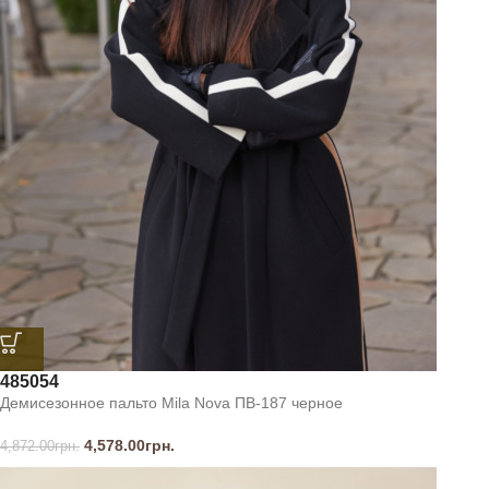
48
50
54
Демисезонное пальто Mila Nova ПВ-187 черное
4,578.00
грн.
4,872.00
грн.