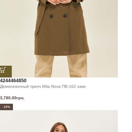
42
44
46
48
50
Демисезонный тренч Mila Nova ПВ-162 хаки
3,780.00
грн.
-15%