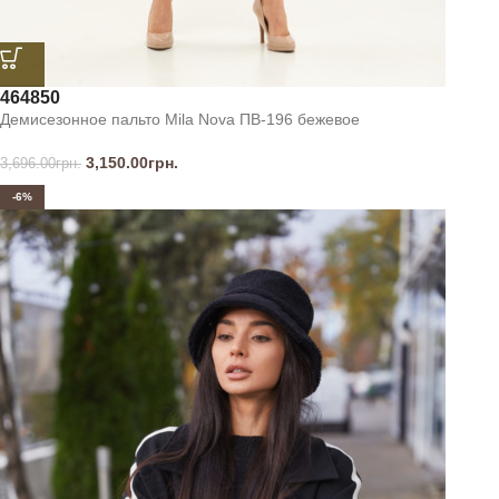
46
48
50
Демисезонное пальто Mila Nova ПВ-196 бежевое
3,150.00
грн.
3,696.00
грн.
-6%