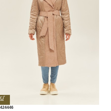
42
44
46