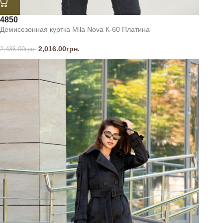
48
50
Демисезонная куртка Mila Nova К-60 Платина
2,016.00
грн.
2,436.00
грн.