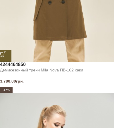
42
44
46
48
50
Демисезонный тренч Mila Nova ПВ-162 хаки
3,780.00
грн.
-17%