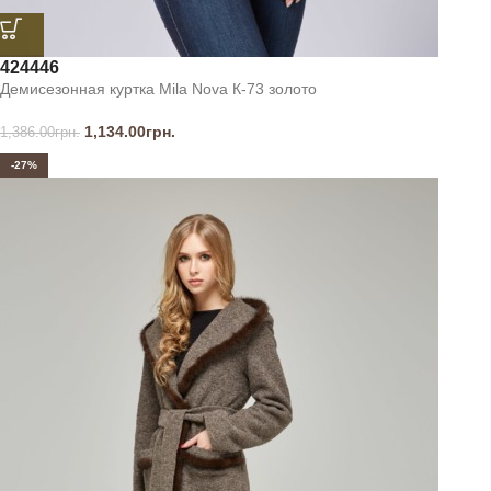
42
44
46
Демисезонная куртка Mila Nova К-73 золото
1,134.00
грн.
1,386.00
грн.
-27%