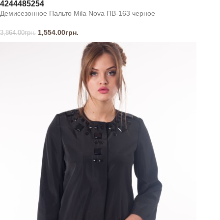
42
44
48
52
54
Демисезонное Пальто Mila Nova ПВ-163 черное
1,554.00
грн.
3,864.00
грн.