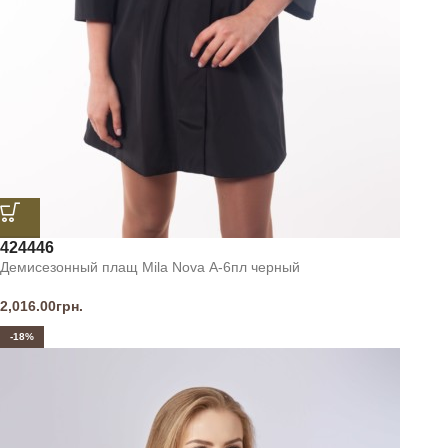
42
44
46
Демисезонный плащ Mila Nova А-6пл черный
2,016.00
грн.
-18%