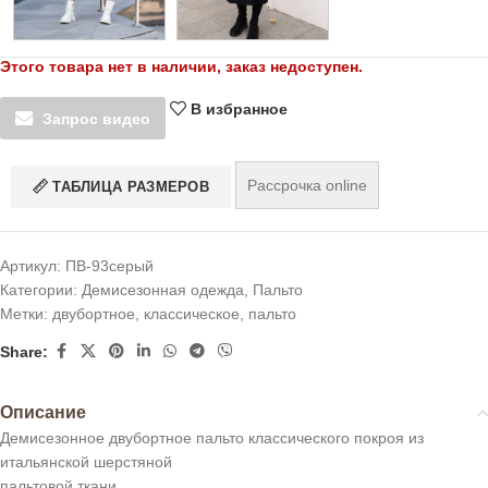
Этого товара нет в наличии, заказ недоступен.
В избранное
Запрос видео
Рассрочка online
ТАБЛИЦА РАЗМЕРОВ
Артикул:
ПВ-93серый
Категории:
Демисезонная одежда
,
Пальто
Метки:
двубортное
,
классическое
,
пальто
Share:
Описание
Демисезонное двубортное пальто классического покроя из
итальянской шерстяной
пальтовой ткани