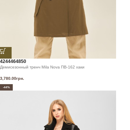
42
44
46
48
50
Демисезонный тренч Mila Nova ПВ-162 хаки
3,780.00
грн.
-44%