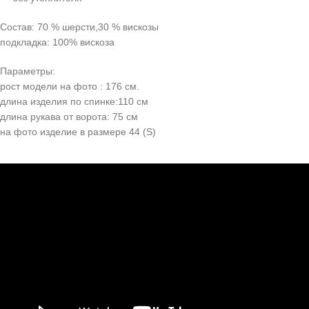
Состав: 70 % шерсти,30 % вискозы
подкладка: 100% вискоза
Параметры:
рост модели на фото : 176 см.
длина изделия по спинке:110 см
длина рукава от ворота: 75 см
на фото изделие в размере 44 (S)