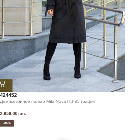
42
44
52
Демисезонное пальто Mila Nova ПВ-93 графит
2,856.00
грн.
-35%