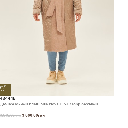
42
44
46
Демисезонный плащ Mila Nova ПВ-131обр бежевый
3,066.00
грн.
3,948.00
грн.