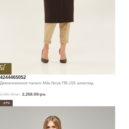
42
44
46
50
52
Демисезонное пальто Mila Nova ПВ-155 шоколад
2,268.00
грн.
3,696.00
грн.
-27%