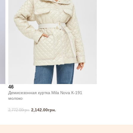
46
Демисезонная куртка Mila Nova К-191
молоко
2,142.00
грн.
2,772.00
грн.