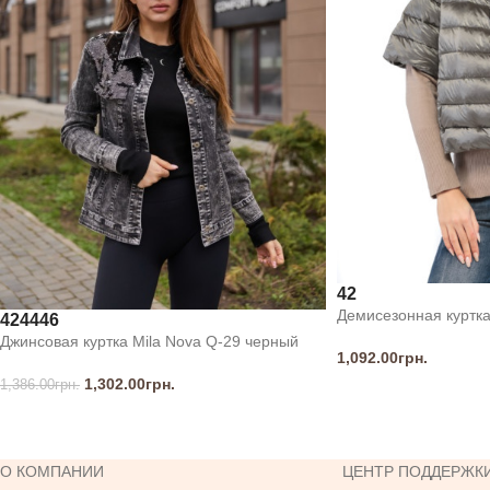
42
Демисезонная куртка
42
44
46
Джинсовая куртка Mila Nova Q-29 черный
1,092.00
грн.
1,302.00
грн.
1,386.00
грн.
О КОМПАНИИ
ЦЕНТР ПОДДЕРЖК