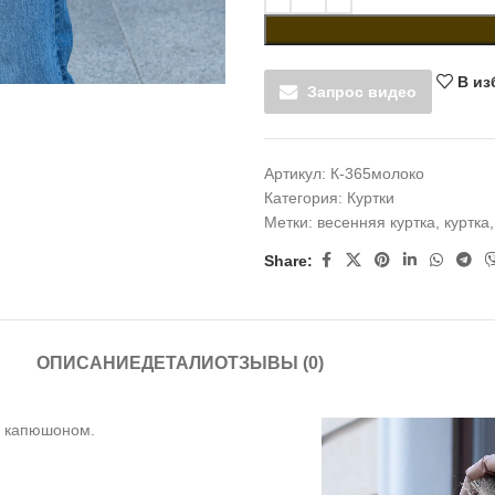
В из
Запрос видео
Артикул:
К-365молоко
Категория:
Куртки
Метки:
весенняя куртка
,
куртка
,
Share:
ОПИСАНИЕ
ДЕТАЛИ
ОТЗЫВЫ (0)
с капюшоном
.