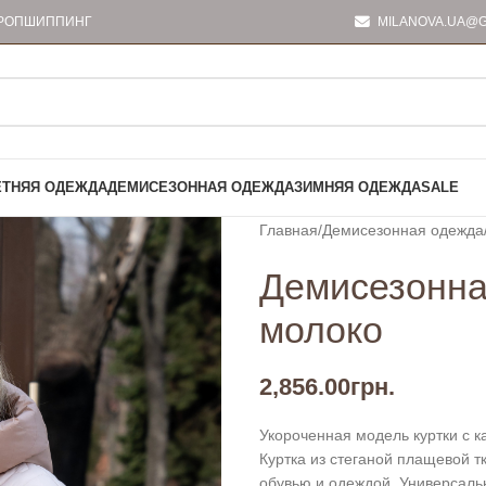
РОПШИППИНГ
MILANOVA.UA@G
ЕТНЯЯ ОДЕЖДА
ДЕМИСЕЗОННАЯ ОДЕЖДА
ЗИМНЯЯ ОДЕЖДА
SALE
Главная
Демисезонная одежда
Демисезонная
молоко
2,856.00
грн.
Укороченная модель куртки с 
Куртка из стеганой плащевой т
обувью и одеждой. Универсаль