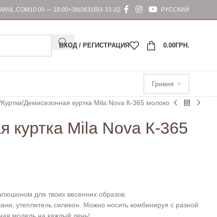
MAIL.COM
10:00 — 18:00
+38(063)393-33-32
РУССКИЙ
ВХОД / РЕГИСТРАЦИЯ
0.00
ГРН.
Куртки
Демисезонная куртка Mila Nova К-365 молоко
 куртка Mila Nova К-365
капюшоном для твоих весенних образов.
кани, утеплитель силикон. Можно носить комбинируя с разной
ная модель на каждый день!