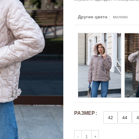
Другие цвета
:
молоко
РАЗМЕР
42
44
4